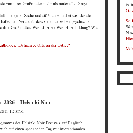
sie von ihrer Großmutter mehr als materielle Dinge
ist 
Osts
elt in eigener Sache und stößt dabei auf etwas, das sie
So 1
 hätte: den Verdacht, dass sie an derselben psychischen
Wen
e ihre Großmutter. Was ist Erbe? Was ist Einbildung? Was
News
Hier
Anthologie „Schaurige Orte an der Ostsee“
Meh
r 2026 – Helsinki Noir
tteri, Helsinki
ogramms des Helsinki Noir Festivals auf Englisch
h mich auf einen spannenden Tag mit internationalen