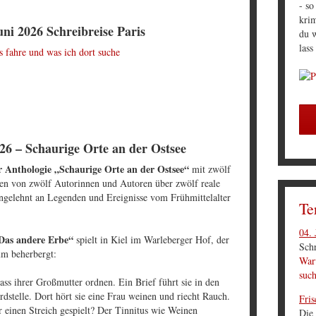
- so
krim
Juni 2026 Schreibreise Paris
du w
lass
 fahre und was ich dort suche
26 – Schaurige Orte an der Ostsee
r Anthologie „Schaurige Orte an der Ostsee“
mit zwölf
en von zwölf Autorinnen und Autoren über zwölf reale
angelehnt an Legenden und Ereignisse vom Frühmittelalter
Te
.
04. 
Das andere Erbe“
spielt in Kiel im Warleberger Hof, der
Schr
um beherbergt:
Waru
suc
ass ihrer Großmutter ordnen. Ein Brief führt sie in den
erdstelle. Dort hört sie eine Frau weinen und riecht Rauch.
Fris
r einen Streich gespielt? Der Tinnitus wie Weinen
Die