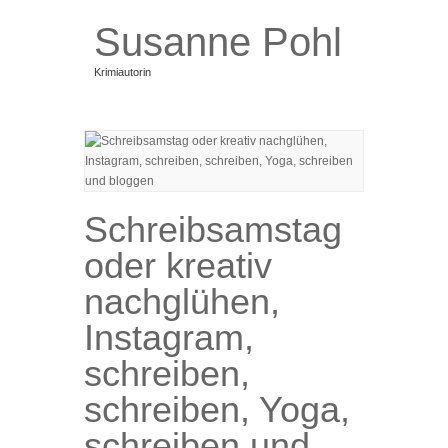
Susanne Pohl
Krimiautorin
Bücher
Taval und die nackte Katze
Blog
Über mich
Termine
Schreibsamstag
Newsletter
Kontakt
oder kreativ
nachglühen,
Instagram,
schreiben,
schreiben, Yoga,
schreiben und