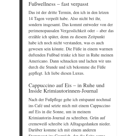
Fußwellness – fast verpasst
Das ist der dritte Termin, den ich in den letzen
14 Tagen verpeilt habe. Also nicht bei ihr,
sondern insgesamt. Das kommt entweder von der
perimenopausalen Vergesslichkeit oder – aber das
erzähle ich später, denn zu diesem Zeitpunkt
habe ich noch nicht verstanden, was es auch
gewesen sein könnte. Die Füße in einem warmen
duftenden Fußbad trinke ich hier in Ruhe meinen
Americano. Dann schnacken und lachen wir uns
durch die Stunde und ich bekomme die Füße
gepflegt. Ich liebe diesen Luxus.
Cappuccino auf Eis – in Ruhe und
Inside Krimiautorinnen-Journal
Nach der Fußpflege gehe ich entspannt nochmal
ins Café und setzte mich mit einem Cappuccino
auf Eis in die Sonne, um in meinem
Krimiautorin-Journal zu schreiben. Grün auf
cremeweiß schreibe ich Alltagsgedanken nieder.
Darüber komme ich mit einem anderen
Stammgast ins Gespräch, der die Seite gerne