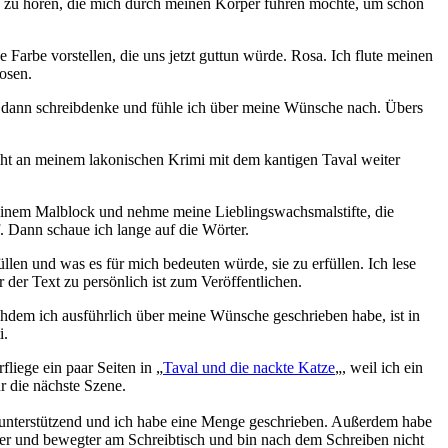
me zu hören, die mich durch meinen Körper führen möchte, um schon
arbe vorstellen, die uns jetzt guttun würde. Rosa. Ich flute meinen
osen.
nd dann schreibdenke und fühle ich über meine Wünsche nach. Übers
cht an meinem lakonischen Krimi mit dem kantigen Taval weiter
s einem Malblock und nehme meine Lieblingswachsmalstifte, die
. Dann schaue ich lange auf die Wörter.
en und was es für mich bedeuten würde, sie zu erfüllen. Ich lese
der Text zu persönlich ist zum Veröffentlichen.
chdem ich ausführlich über meine Wünsche geschrieben habe, ist in
i.
liege ein paar Seiten in „
Taval und die nackte Katze
„, weil ich ein
r die nächste Szene.
ie unterstützend und ich habe eine Menge geschrieben. Außerdem habe
ter und bewegter am Schreibtisch und bin nach dem Schreiben nicht