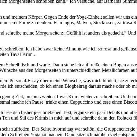
gleich Morgenseiten schreiben kann.“ Ich versuche, auf Barbaras Stim
 und meinem Körper. Gegen Ende der Yoga-Einheit sollen wir uns eine F
in unserer Farbe zu denken. Flamingos, Malven, Stockrosen, zartrosa R
und schreibe meine Morgenseiten: „Gefühlt ist anders als gedacht.“ U
 zu schreiben. Ich habe zwar keine Ahnung wie ich so rosa und geflaus
eiten Taval-Krimi.
inem Schreibtisch und warte. Dann stehe ich auf, reiße einen Bogen au
f Wünsche aus den Morgenseiten in unterschiedlichen Metallicfarben auf
em Personal-Essay über meine Wünsche, was mich hindert, sie zu erfüll
de ich entscheiden, ob ich einen Blogbeitrag daraus mache oder ob mir 
ch genug Zeit, um am zweiten Taval-Krimi weiter zu schreiben. Und na
tmal mache ich Pause, trinke einen Cappuccino und esse einen Biscott
lese den bisher geschriebenen Text, ergänze ein paar Details und überf
 Ton und Stil des Krimis in mich auf und schreibe dann den Rohtext fü
bin sehr zufrieden. Der Schreibvormittag war schön, die Gruppenenerg
r dem Schreiben Yoga zu machen. Dann sitze ich nämlich viel entspann