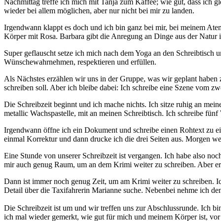
Nachmittag treffe ich mich mit Tanja zum Kaffee; wie gut, dass ich 
wieder bei allem möglichen, aber nur nicht bei mir zu landen.
Irgendwann klappt es doch und ich bin ganz bei mir, bei meinem Atem
Körper mit Rosa. Barbara gibt die Anregung an Dinge aus der Natur 
Super geflauscht setze ich mich nach dem Yoga an den Schreibtisch 
Wünschewahrnehmen, respektieren und erfüllen.
Als Nächstes erzählen wir uns in der Gruppe, was wir geplant haben
schreiben soll. Aber ich bleibe dabei: Ich schreibe eine Szene vom zw
Die Schreibzeit beginnt und ich mache nichts. Ich sitze ruhig an me
metallic Wachspastelle, mit an meinen Schreibtisch. Ich schreibe fün
Irgendwann öffne ich ein Dokument und schreibe einen Rohtext zu ein
einmal Korrektur und dann drucke ich die drei Seiten aus. Morgen wer
Eine Stunde von unserer Schreibzeit ist vergangen. Ich habe also no
mir auch genug Raum, um an dem Krimi weiter zu schreiben. Aber ers
Dann ist immer noch genug Zeit, um am Krimi weiter zu schreiben. Ich 
Detail über die Taxifahrerin Marianne suche. Nebenbei nehme ich den
Die Schreibzeit ist um und wir treffen uns zur Abschlussrunde. Ich 
ich mal wieder gemerkt, wie gut für mich und meinem Körper ist, vo