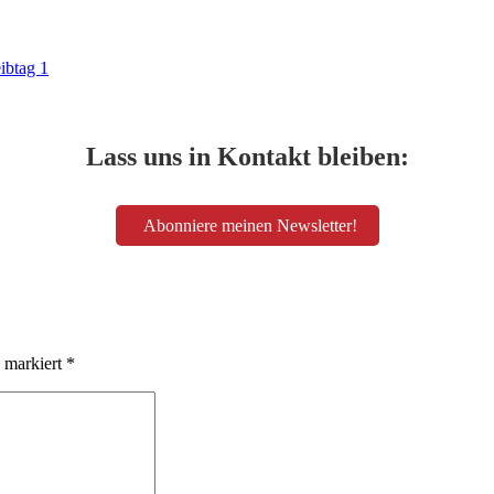
ibtag 1
Lass uns in Kontakt bleiben:
Abonniere meinen Newsletter!
d markiert
*