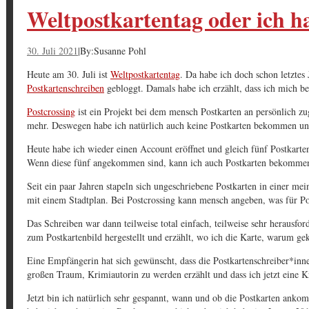
Weltpostkartentag oder ich h
30. Juli 2021
|
By:
Susanne Pohl
Heute am 30. Juli ist
Weltpostkartentag
. Da habe ich doch schon letztes
Postkartenschreiben
gebloggt. Damals habe ich erzählt, dass ich mich b
Postcrossing
ist ein Projekt bei dem mensch Postkarten an persönlich zug
mehr. Deswegen habe ich natürlich auch keine Postkarten bekommen und
Heute habe ich wieder einen Account eröffnet und gleich fünf Postkart
Wenn diese fünf angekommen sind, kann ich auch Postkarten bekomme
Seit ein paar Jahren stapeln sich ungeschriebene Postkarten in einer m
mit einem Stadtplan. Bei Postcrossing kann mensch angeben, was für
Das Schreiben war dann teilweise total einfach, teilweise sehr heraus
zum Postkartenbild hergestellt und erzählt, wo ich die Karte, warum ge
Eine Empfängerin hat sich gewünscht, dass die Postkartenschreiber*inne
großen Traum, Krimiautorin zu werden erzählt und dass ich jetzt eine K
Jetzt bin ich natürlich sehr gespannt, wann und ob die Postkarten anko