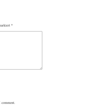
markiert
*
 I comment.