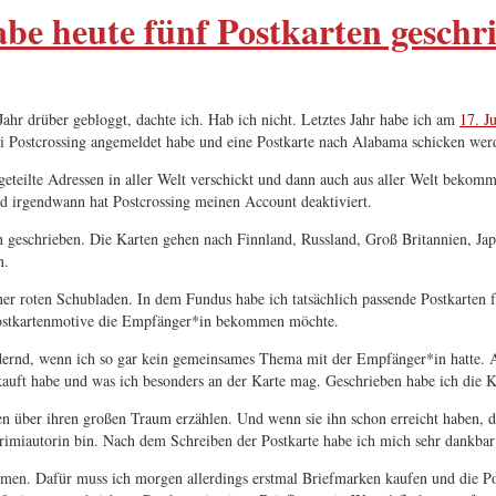
abe heute fünf Postkarten geschr
 Jahr drüber gebloggt, dachte ich. Hab ich nicht. Letztes Jahr habe ich am
17. J
ei Postcrossing angemeldet habe und eine Postkarte nach Alabama schicken wer
eteilte Adressen in aller Welt verschickt und dann auch aus aller Welt bekommt
 irgendwann hat Postcrossing meinen Account deaktiviert.
en geschrieben. Die Karten gehen nach Finnland, Russland, Groß Britannien, Ja
n.
einer roten Schubladen. In dem Fundus habe ich tatsächlich passende Postkarte
 Postkartenmotive die Empfänger*in bekommen möchte.
fordernd, wenn ich so gar kein gemeinsames Thema mit der Empfänger*in hatte.
kauft habe und was ich besonders an der Karte mag. Geschrieben habe ich die K
n über ihren großen Traum erzählen. Und wenn sie ihn schon erreicht haben, d
rimiautorin bin. Nach dem Schreiben der Postkarte habe ich mich sehr dankbar 
mmen. Dafür muss ich morgen allerdings erstmal Briefmarken kaufen und die Pos