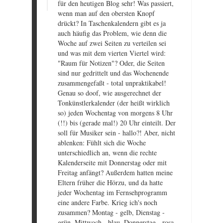
für den heutigen Blog sehr! Was passiert,
wenn man auf den obersten Knopf
drückt? In Taschenkalendern gibt es ja
auch häufig das Problem, wie denn die
Woche auf zwei Seiten zu verteilen sei
und was mit dem vierten Viertel wird:
"Raum für Notizen"? Oder, die Seiten
sind nur gedrittelt und das Wochenende
zusammengefaßt - total unpraktikabel!
Genau so doof, wie ausgerechnet der
Tonkünstlerkalender (der heißt wirklich
so) jeden Wochentag von morgens 8 Uhr
(!!) bis (gerade mal!) 20 Uhr einteilt. Der
soll für Musiker sein - hallo?! Aber, nicht
ablenken: Fühlt sich die Woche
unterschiedlich an, wenn die rechte
Kalenderseite mit Donnerstag oder mit
Freitag anfängt? Außerdem hatten meine
Eltern früher die Hörzu, und da hatte
jeder Wochentag im Fernsehprogramm
eine andere Farbe. Krieg ich's noch
zusammen? Montag - gelb, Dienstag -
grün, Mittwoch - blau, Donnerstag - rosa