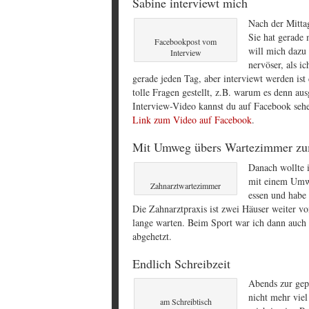
Sabine interviewt mich
Nach der Mitta
Sie hat gerade
Facebookpost vom
will mich dazu 
Interview
nervöser, als i
gerade jeden Tag, aber interviewt werden is
tolle Fragen gestellt, z.B. warum es denn a
Interview-Video kannst du auf Facebook sehen
Link zum Video auf Facebook
.
Mit Umweg übers Wartezimmer zu
Danach wollte 
mit einem Umwe
Zahnarztwartezimmer
essen und habe 
Die Zahnarztpraxis ist zwei Häuser weiter v
lange warten. Beim Sport war ich dann auch 
abgehetzt.
Endlich Schreibzeit
Abends zur gepl
nicht mehr viel
am Schreibtisch