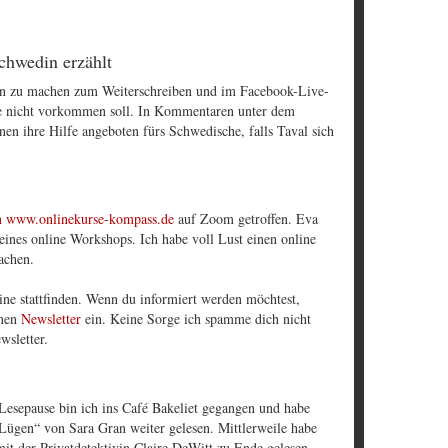
chwedin erzählt
lan zu machen zum Weiterschreiben und im Facebook-Live-
ie nicht vorkommen soll. In Kommentaren unter dem
n ihre Hilfe angeboten fürs Schwedische, falls Taval sich
n www.onlinekurse-kompass.de
auf Zoom getroffen. Eva
 eines online Workshops. Ich habe voll Lust einen online
achen.
ne stattfinden. Wenn du informiert werden möchtest,
inen
Newsletter
ein. Keine Sorge ich spamme dich nicht
wsletter.
Lesepause bin ich ins Café Bakeliet gegangen und habe
Lügen“ von Sara Gran weiter gelesen. Mittlerweile habe
it der Privatdetektivin Claire DeWitt zu Ende gelesen.