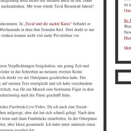
ordergründig noch nichts mit meinem Buch zu tun. Dann
ist 
en nachzudenken. Mit wem würde Taval Riesenrad fahren?
Osts
So 1
i bekommen. In
„Taval und die nackte Katze“
befindet er
Wen
m Wochenende in dem ihm fremden Kiel. Dort denkt er nur
News
 trinken kommt nicht viel mehr Privatleben vor.
Hier
Meh
eren Verpflichtungen freigehalten, um genug Zeit und
ieder in das Schreiben an meinem zweiten Krimi
 ich direkt vor der Osterpause geschrieben habe. Der
ck auf meinen Text ermöglicht und ich habe verschiedene
plötzlich, was für ein Mensch eine bestimmte Figur in dem
edereinstieg nach der Pause geschafft hatte.
iches Facebook-Live-Video. Da ich auch eine Social-
hen aufgeregt, aber das hat sich schnell gelegt. Nach dem
 lesen und dann Fundstücke einarbeiten. In der Osterpause
tet, aber Ideen gesammelt. Ich hatte unter anderem einen
regungen gegeben hat.