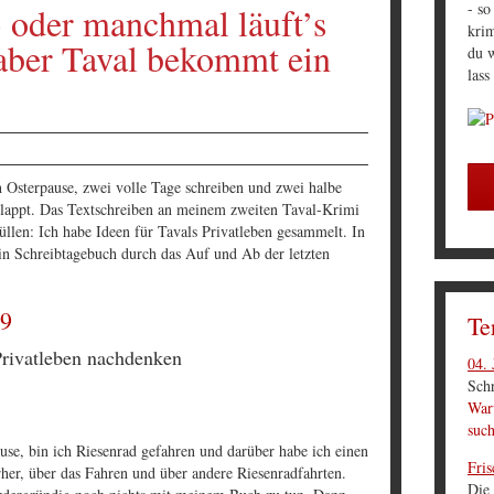
- so
 oder manchmal läuft’s
krim
 aber Taval bekommt ein
du w
lass
 Osterpause, zwei volle Tage schreiben und zwei halbe
eklappt. Das Textschreiben an meinem zweiten Taval-Krimi
füllen: Ich habe Ideen für Tavals Privatleben gesammelt. In
in Schreibtagebuch durch das Auf und Ab der letzten
19
Te
Privatleben nachdenken
04. 
Schr
Waru
suc
se, bin ich Riesenrad gefahren und darüber habe ich einen
Fris
er, über das Fahren und über andere Riesenradfahrten.
Die