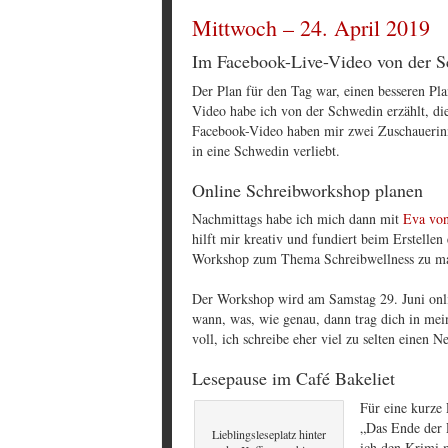
Mittwoch – 24. April 2019
Im Facebook-Live-Video von der S
Der Plan für den Tag war, einen besseren P
Video habe ich von der Schwedin erzählt, d
Facebook-Video haben mir zwei Zuschauerinne
in eine Schwedin verliebt.
Online Schreibworkshop planen
Nachmittags habe ich mich dann mit
Eva vo
hilft mir kreativ und fundiert beim Erstellen
Workshop zum Thema Schreibwellness zu m
Der Workshop wird am Samstag 29. Juni onli
wann, was, wie genau, dann trag dich in me
voll, ich schreibe eher viel zu selten einen Ne
Lesepause im Café Bakeliet
Für eine kurze 
„Das Ende der 
Lieblingsleseplatz hinter
ich den Krimi m