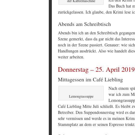
der Kaffeemaschine
Das Buch hat mi
zurückgelassen. Ich glaube, den Krimi lese 
Abends am Schreibtisch
Abends bin ich an den Schreibtisch gegangen
Szene gemerkt, dass da gar nicht das Interess
noch in der Szene passiert. Genauer: wie sic
Handlungen ausdrückt. Also wie handelt dies
weiter arbeiten.
Donnerstag – 25. April 2019
Mittagessen im Café Liebling
Nach einem spä
war ich zum Mi
Lemongrassuppe
Lemongrassuppe
Café Liebling Mitte Juli schließt. Es bleib
Betreiber. Den Suppendonnerstag wird es dan
sehr vermissen und werde es in meinen Krimi
Stammplatz an dem er seinen Espresso trinkt