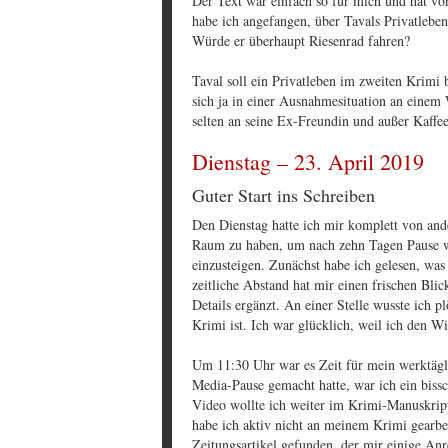
Der Text war einfach so für mich und hat v
habe ich angefangen, über Tavals Privatleb
Würde er überhaupt Riesenrad fahren?
Taval soll ein Privatleben im zweiten Krim
sich ja in einer Ausnahmesituation an eine
selten an seine Ex-Freundin und außer Kaffee
Dienstag – 23. April 2019
Guter Start ins Schreiben
Den Dienstag hatte ich mir komplett von and
Raum zu haben, um nach zehn Tagen Pause w
einzusteigen. Zunächst habe ich gelesen, was
zeitliche Abstand hat mir einen frischen Bli
Details ergänzt. An einer Stelle wusste ich 
Krimi ist. Ich war glücklich, weil ich den Wi
Um 11:30 Uhr war es Zeit für mein werktägl
Media-Pause gemacht hatte, war ich ein bissc
Video wollte ich weiter im Krimi-Manuskript
habe ich aktiv nicht an meinem Krimi gearbei
Zeitungsartikel gefunden, der mir einige An