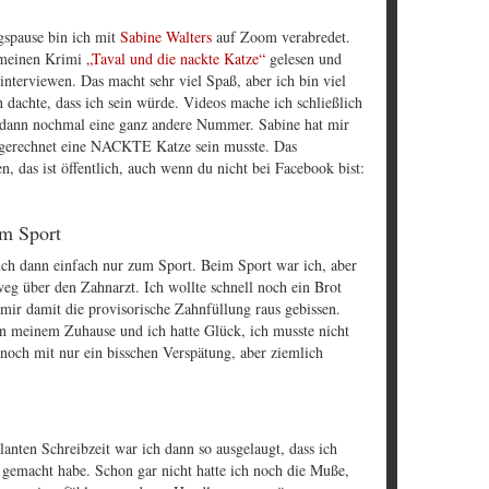
gspause bin ich mit
Sabine Walters
auf Zoom verabredet.
 meinen Krimi
„Taval und die nackte Katze“
gelesen und
interviewen. Das macht sehr viel Spaß, aber ich bin viel
ch dachte, dass ich sein würde. Videos mache ich schließlich
t dann nochmal eine ganz andere Nummer. Sabine hat mir
usgerechnet eine NACKTE Katze sein musste. Das
, das ist öffentlich, auch wenn du nicht bei Facebook bist:
m Sport
ich dann einfach nur zum Sport. Beim Sport war ich, aber
g über den Zahnarzt. Ich wollte schnell noch ein Brot
mir damit die provisorische Zahnfüllung raus gebissen.
on meinem Zuhause und ich hatte Glück, ich musste nicht
noch mit nur ein bisschen Verspätung, aber ziemlich
anten Schreibzeit war ich dann so ausgelaugt, dass ich
 gemacht habe. Schon gar nicht hatte ich noch die Muße,