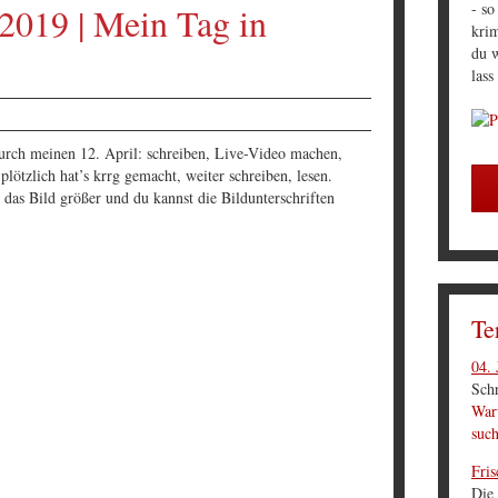
- so
2019 | Mein Tag in
krim
du w
lass
urch meinen 12. April: schreiben, Live-Video machen,
plötzlich hat’s krrg gemacht, weiter schreiben, lesen.
 das Bild größer und du kannst die Bildunterschriften
Te
04. 
Schr
Waru
suc
Fris
Die