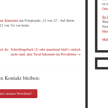
ist 
Osts
So 1
nur Kännchen
das Fotoprojekt „12 von 12“. Auf ihrem
Wen
12 von 12s von heute.
News
Hier
Meh
ist die
Schreibtagebuch (2) oder manchmal läuft’s einfach
nicht rund, aber Taval bekommt ein Privatleben
→
in Kontakt bleiben:
ere meinen Newsletter!