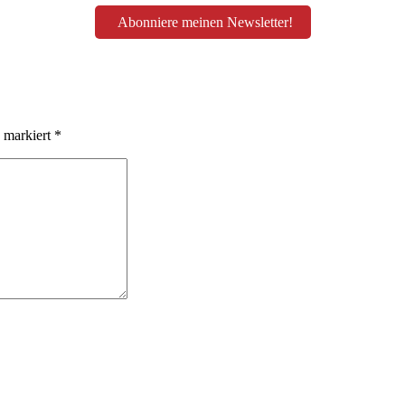
Abonniere meinen Newsletter!
d markiert
*