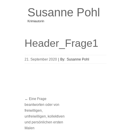
Susanne Pohl
Krimiautorin
Bücher
Taval und die nackte Katze
Header_Frage1
Blog
Über mich
Termine
21. September 2020
|
By:
Susanne Pohl
Newsletter
Kontakt
←
Eine Frage
beantworten oder von
freiwilligen,
unfreiwilligen, kollektiven
und persönlichen ersten
Malen