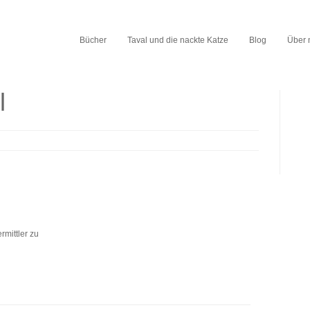
Bücher
Taval und die nackte Katze
Blog
Über 
l
rmittler zu