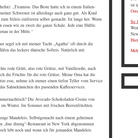
ist 
efin): „Tiramisu. Das Beste hatte ich in einem Italien-
Osts
einer Schwester ist allerdings auch ganz gut. Als Kind
zum Stileis einfrieren selber gemacht. Ist lange her. Wenn
So 1
 essen wir zu zweit die ganze Schale. Jede eine Hälfte.
Wen
enau in der Mitte.“
News
Hier
r segel ich mit meiner Yacht „Agatha“ oft durch die
äfen das leckere dänische Softeis. Natürlich mit
Meh
te rode Grütt, also rote Grütze, mit Vanillesoße, nach
h die Früchte für die rote Grütze. Meine Oma hat die
tze esse, nehme ich immer einen tiefen Teller vom Service
 das Sahnekännchen des passenden Kaffeeservices.
Sommernachtisch? Die Avocado-Schokoladen-Creme von
 im Winter. Im Sommer mit frischen Beerenfrüchten.
vorzuge Mandeleis. Selbstgemacht nach einem geheimen
em „fine dining“-Restaurant in New York abgenommen
Koch lebt noch und wenn ich für jemanden Mandeleis