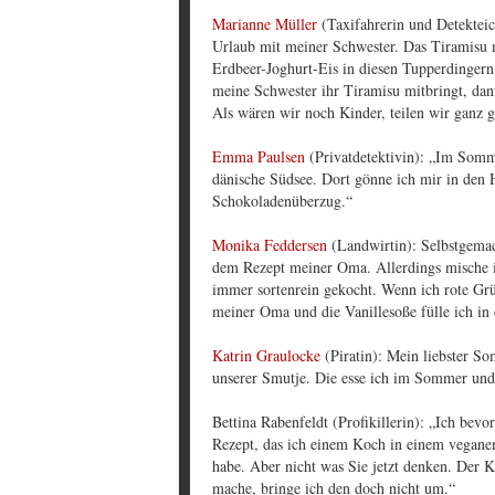
Marianne Müller
(Taxifahrerin und Detekteich
Urlaub mit meiner Schwester. Das Tiramisu m
Erdbeer-Joghurt-Eis in diesen Tupperdingern 
meine Schwester ihr Tiramisu mitbringt, dann
Als wären wir noch Kinder, teilen wir ganz g
Emma Paulsen
(Privatdetektivin): „Im Somme
dänische Südsee. Dort gönne ich mir in den H
Schokoladenüberzug.“
Monika Feddersen
(Landwirtin): Selbstgemach
dem Rezept meiner Oma. Allerdings mische ic
immer sortenrein gekocht. Wenn ich rote Grü
meiner Oma und die Vanillesoße fülle ich in
Katrin Graulocke
(Piratin): Mein liebster 
unserer Smutje. Die esse ich im Sommer und
Bettina Rabenfeldt (Profikillerin): „Ich be
Rezept, das ich einem Koch in einem vegan
habe. Aber nicht was Sie jetzt denken. Der 
mache, bringe ich den doch nicht um.“