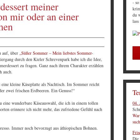
- so
dessert meiner
krim
n mir oder an einer
du w
lass
men
u auf, über
„Süßer Sommer – Mein liebstes Sommer-
rgang durch den Kieler Schrevenpark habe ich die Idee,
merdessert zu fragen. Ganz nach ihrem Charakter erzählen
h auch.
 eine kleine Käseplatte als Nachtisch. Im Sommer reicht
der zwei frischen Erdbeeren. Ein Genuss!“
Te
04. 
 eine wunderbare Käseauswahl, die ich in einem tollen
Schr
orten erinnere ich nicht mehr, das zufriedene Gefühl nach
Waru
suc
presso. Immer noch bevorzugt aus äthiopischen Bohnen.
Fris
Die