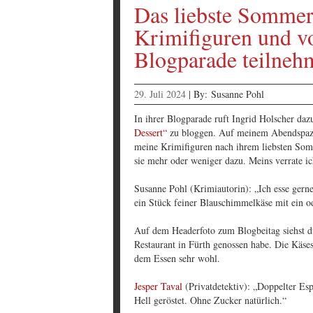
Das liebste Sommer
Krimifiguren und vo
Blogparade teilneh
29. Juli 2024
|
By:
Susanne Pohl
In ihrer Blogparade ruft Ingrid Holscher daz
Dessert“
zu bloggen. Auf meinem Abendspazie
meine Krimifiguren nach ihrem liebsten Som
sie mehr oder weniger dazu. Meins verrate ic
Susanne Pohl (Krimiautorin): „Ich esse gerne
ein Stück feiner Blauschimmelkäse mit ein o
Auf dem Headerfoto zum Blogbeitag siehst du
Restaurant in Fürth genossen habe. Die Käses
dem Essen sehr wohl.
Jesper Taval
(Privatdetektiv): „Doppelter Es
Hell geröstet. Ohne Zucker natürlich.“