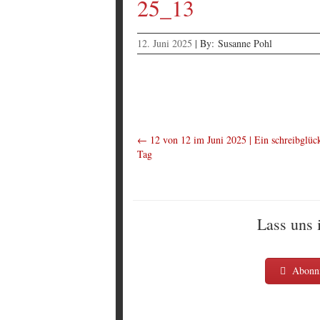
25_13
12. Juni 2025
|
By:
Susanne Pohl
←
12 von 12 im Juni 2025 | Ein schreibglück
Tag
Lass uns 
Abonni