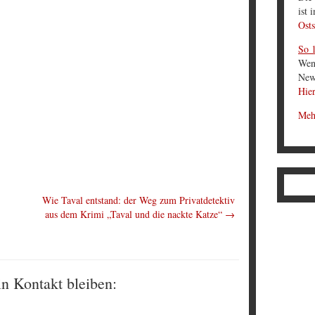
ist 
Osts
So 1
Wen
News
Hier
Meh
Wie Taval entstand: der Weg zum Privatdetektiv
aus dem Krimi „Taval und die nackte Katze“
→
in Kontakt bleiben: