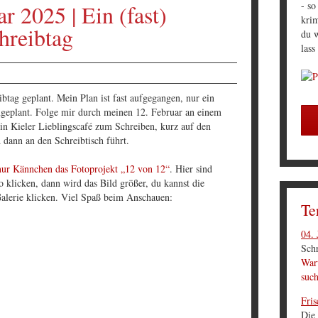
- so
r 2025 | Ein (fast)
krim
hreibtag
du w
lass
ibtag geplant. Mein Plan ist fast aufgegangen, nur ein
ingeplant. Folge mir durch meinen 12. Februar an einem
ein Kieler Lieblingscafé zum Schreiben, kurz auf den
dann an den Schreibtisch führt.
ur Kännchen das Fotoprojekt „12 von 12“
. Hier sind
o klicken, dann wird das Bild größer, du kannst die
Galerie klicken. Viel Spaß beim Anschauen:
Te
04. 
Schr
Waru
suc
Fris
Die