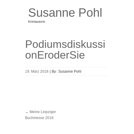
Susanne Pohl
Krimiautorin
Bücher
Taval und die nackte Katze
Podiumsdiskussi
onEroderSie
Blog
Über mich
Termine
19. März 2018
|
By:
Susanne Pohl
Newsletter
Kontakt
←
Meine Leipziger
Buchmesse 2018