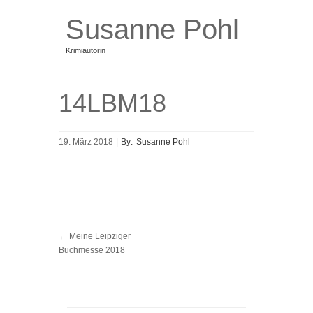
Susanne Pohl
Krimiautorin
Bücher
Taval und die nackte Katze
14LBM18
Blog
Über mich
Termine
19. März 2018
|
By:
Susanne Pohl
Newsletter
Kontakt
←
Meine Leipziger
Buchmesse 2018