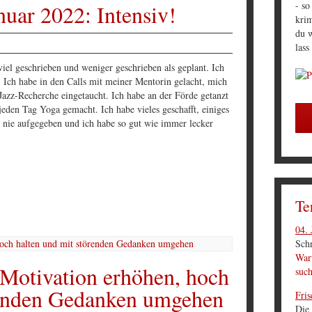
- so
uar 2022: Intensiv!
krim
du w
lass
viel geschrieben und weniger geschrieben als geplant. Ich
Ich habe in den Calls mit meiner Mentorin gelacht, mich
 Jazz-Recherche eingetaucht. Ich habe an der Förde getanzt
eden Tag Yoga gemacht. Ich habe vieles geschafft, einiges
e nie aufgegeben und ich habe so gut wie immer lecker
Te
04. 
Schr
Waru
 Motivation erhöhen, hoch
suc
renden Gedanken umgehen
Fris
Die