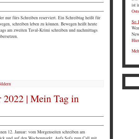
ist 
Osts
 nur fürs Schreiben reserviert. Ein Schreibtag heißt für
So 1
wegen, schreiben leben zu können. Bewegen heißt heute
Wen
tags am zweiten Taval-Krimi schreiben und nachmittags
News
bersetzen.
Hier
Meh
 2022 | Mein Tag in
inen 12. Januar: vom Morgenseiten schreiben am
tück und auf den Wochenmarkt. Aufs Sofa zum Call mit