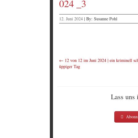
024 _3
12. Juni 2024
|
By:
Susanne Pohl
←
12 von 12 im Juni 2024 | ein kriminell sc
üppiger Tag
Lass uns 
Abonni